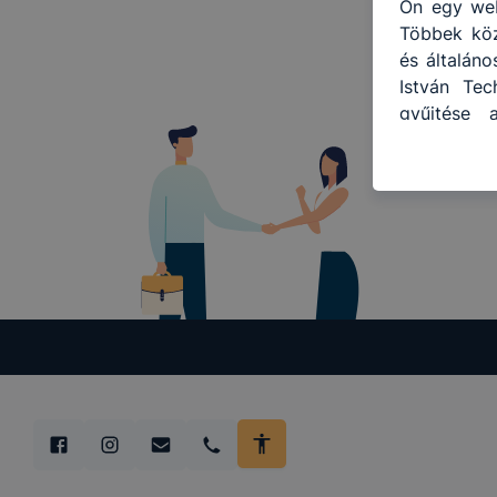
Ön egy web
Többek közö
és általáno
István Tec
gyűjtése 
felméréséve
így megtud
ismét meglá
tudja kika
beállítás
automatiku
Felhívjuk f
folyamatai
megakadály
lesznek kép
tervezettől