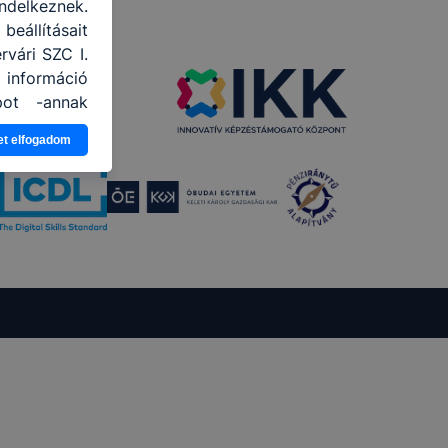
ndelkeznek.
eállításait
vári SZC I.
 információ
pot -annak
a leginkább,
et elfogadom
élményt, ha
ti és hogyan
 a cookie-k
mezettként
oztathatók.
tóságának és
almazásának
nálóink nem
y a honlap a