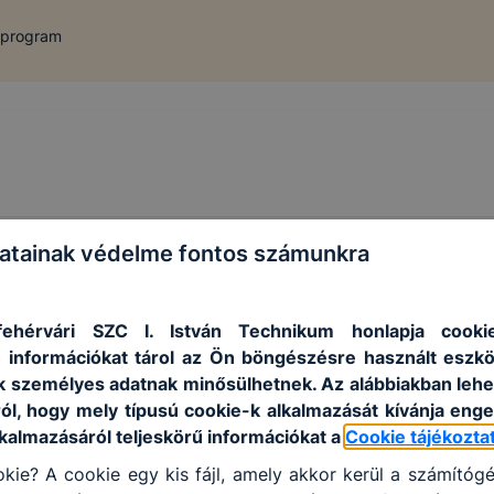
 program
atainak védelme fontos számunkra
ehérvári SZC I. István Technikum honlapja cookie
 információkat tárol az Ön böngészésre használt eszk
k személyes adatnak minősülhetnek. Az alábbiakban leh
ról, hogy mely típusú cookie-k alkalmazását kívánja enge
lkalmazásáról teljeskörű információkat a
Cookie tájékozta
kie? A cookie egy kis fájl, amely akkor kerül a számítóg