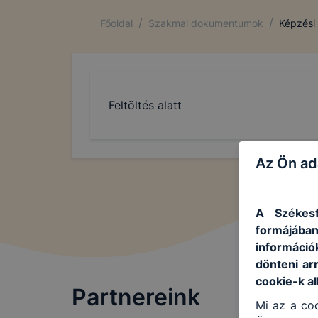
/
/
Főoldal
Szakmai dokumentumok
Képzési
Feltöltés alatt
Az Ön ad
A Székesf
formájában
információ
dönteni ar
cookie-k a
Partnereink
Mi az a coo