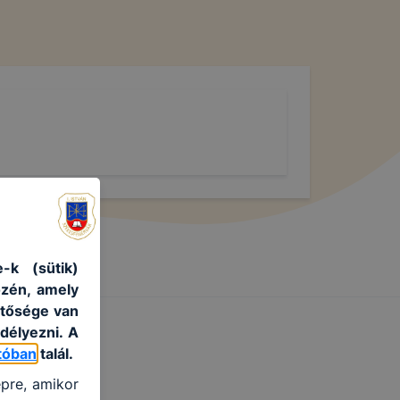
-k (sütik)
özén, amely
etősége van
délyezni. A
tóban
talál.
épre, amikor