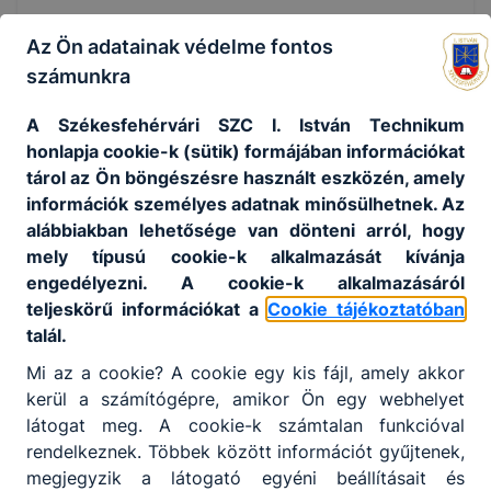
Lepcsényiné Mályi Tímea
Az Ön adatainak védelme fontos
számunkra
létesítményvezető-helyettes
fehervar-arpadfurdo.hu
A Székesfehérvári SZC I. István Technikum
honlapja cookie-k (sütik) formájában információkat
5
tanuló
tárol az Ön böngészésre használt eszközén, amely
információk személyes adatnak minősülhetnek. Az
alábbiakban lehetősége van dönteni arról, hogy
Grosz Utazás Kft.
mely típusú cookie-k alkalmazását kívánja
engedélyezni. A cookie-k alkalmazásáról
8000 Székesfehérvár, József Attila u.
teljeskörű információkat a
Cookie tájékoztatóban
2/e
talál.
Mi az a cookie? A cookie egy kis fájl, amely akkor
Dávid Péterné
kerül a számítógépre, amikor Ön egy webhelyet
ügyvezető
látogat meg. A cookie-k számtalan funkcióval
groszutazas.hu
rendelkeznek. Többek között információt gyűjtenek,
megjegyzik a látogató egyéni beállításait és
2
tanuló