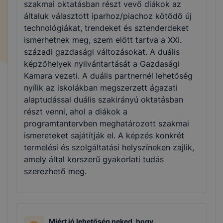
szakmai oktatásban részt vevő diákok az
általuk választott iparhoz/piachoz kötődő új
technológiákat, trendeket és sztenderdeket
ismerhetnek meg, szem előtt tartva a XXI.
századi gazdasági változásokat. A duális
képzőhelyek nyilvántartását a Gazdasági
Kamara vezeti. A duális partnernél lehetőség
nyílik az iskolákban megszerzett ágazati
alaptudással duális szakirányú oktatásban
részt venni, ahol a diákok a
programtantervben meghatározott szakmai
ismereteket sajátítják el. A képzés konkrét
termelési és szolgáltatási helyszíneken zajlik,
amely által korszerű gyakorlati tudás
szerezhető meg.
Miért jó lehetőség neked, hogy