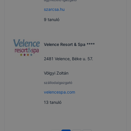
szarcsa.hu
9
tanuló
Velence Resort & Spa ****
2481 Velence, Béke u. 57.
Völgyi Zoltán
szállodaigazgató
velencespa.com
13
tanuló