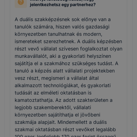
jelentkezhetsz egy partnerhez?
A duális szakképzésnek sok előnye van a
tanulók számára, hiszen valós gazdasági
környezetben tanulhatnak és modern,
ismereteket szerezhetnek. A duális képzésben
részt vevő vállalat szívesen foglalkoztat olyan
munkavállalót, aki a gyakorlati helyszínen
sajátítja el a szakmához szükséges tudást. A
tanuló a képzés alatt vállalati projektekben
vesz részt, megismeri a vállalat által
alkalmazott technológiákat, és gyakorlati
tudását az elméleti oktatásban is
kamatoztathatja. Az adott szakterületen a
legjobb szakemberektől, vállalati
környezetben sajátíthatja el jövőbeni
szakmája alapjait. Mindemellett a duális
szakmai oktatásban részt vevőket legalább
100 ezer, legfeljebb 170 ezer forint összegű