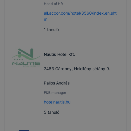
Head of HR
all.accor.com/hotel/3560/index.en.sht
ml
1
tanuló
Nautis Hotel Kft.
2483 Gárdony, Holdfény sétány 9.
Pallos András
F&B manager
hotelnautis.hu
5
tanuló