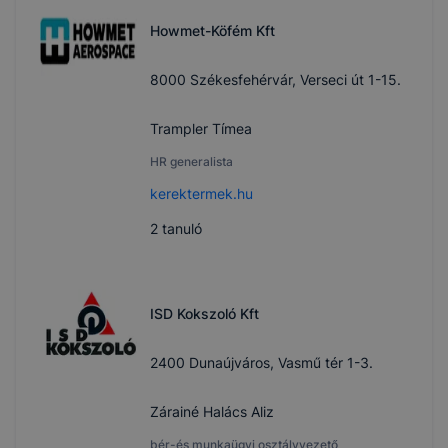
Howmet-Köfém Kft
8000 Székesfehérvár, Verseci út 1-15.
Trampler Tímea
HR generalista
kerektermek.hu
2
tanuló
ISD Kokszoló Kft
2400 Dunaújváros, Vasmű tér 1-3.
Zárainé Halács Aliz
bér-és munkaügyi osztályvezető