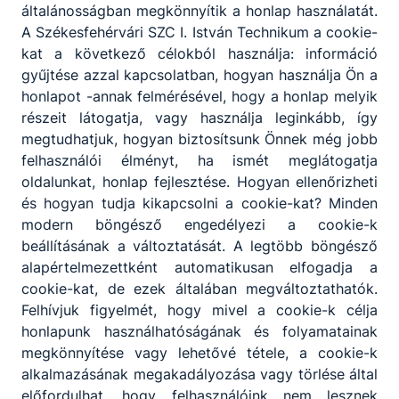
általánosságban megkönnyítik a honlap használatát.
A Székesfehérvári SZC I. István Technikum a cookie-
kat a következő célokból használja: információ
GRUNDFOS Magyarország Gyártó Kft
gyűjtése azzal kapcsolatban, hogyan használja Ön a
honlapot -annak felmérésével, hogy a honlap melyik
2800 Tatabánya, Búzavirág út 14.
részeit látogatja, vagy használja leginkább, így
megtudhatjuk, hogyan biztosítsunk Önnek még jobb
Berki Alexandra
felhasználói élményt, ha ismét meglátogatja
oldalunkat, honlap fejlesztése. Hogyan ellenőrizheti
Duális képzési és Hr koordinátor
és hogyan tudja kikapcsolni a cookie-kat? Minden
grundfos.com
modern böngésző engedélyezi a cookie-k
beállításának a változtatását. A legtöbb böngésző
1
tanuló
alapértelmezettként automatikusan elfogadja a
cookie-kat, de ezek általában megváltoztathatók.
Felhívjuk figyelmét, hogy mivel a cookie-k célja
Hotel Miskolc Kft.
honlapunk használhatóságának és folyamatainak
megkönnyítése vagy lehetővé tétele, a cookie-k
3528 Miskolc, Görgey Artúr u. 23.
alkalmazásának megakadályozása vagy törlése által
előfordulhat, hogy felhasználóink nem lesznek