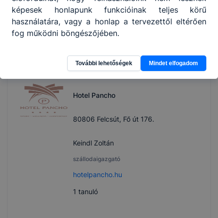
Dr. Barkócziné Kertész Kata
képesek honlapunk funkcióinak teljes körű
használatára, vagy a honlap a tervezettől eltérően
ügyvezető igazgató
fog működni böngészőjében.
miskolcivigado.hu
1
tanuló
További lehetőségek
Mindet elfogadom
Hotel Pancho
80806 Felcsút, Fő út 176.
Keindl Zoltán
szállodaigazgató
hotelpancho.hu
1
tanuló