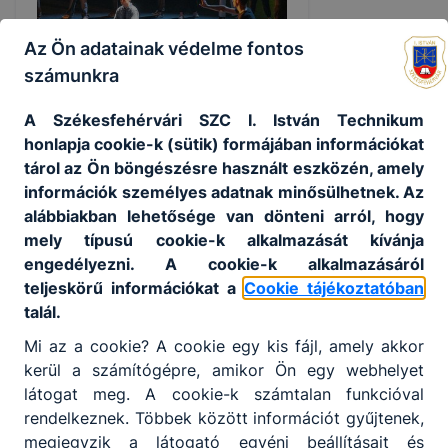
Az Ön adatainak védelme fontos
számunkra
Atlantisz program - Csongor és
A Székesfehérvári SZC I. István Technikum
Tünde
honlapja cookie-k (sütik) formájában információkat
tárol az Ön böngészésre használt eszközén, amely
Iskolánk színjátszó csapata a
információk személyes adatnak minősülhetnek. Az
székesfehérvári Vörösmarty Színház
alábbiakban lehetősége van dönteni arról, hogy
Atlantisz Programja keretében idén a
mely típusú cookie-k alkalmazását kívánja
Csongor és Tünde előadásban
engedélyezni. A cookie-k alkalmazásáról
szerepelt sok más középiskolai
színjátszó körrel együtt.
2026. márc. 3.
teljeskörű információkat a
Cookie tájékoztatóban
talál.
Mi az a cookie? A cookie egy kis fájl, amely akkor
kerül a számítógépre, amikor Ön egy webhelyet
látogat meg. A cookie-k számtalan funkcióval
rendelkeznek. Többek között információt gyűjtenek,
megjegyzik a látogató egyéni beállításait és