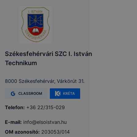
Székesfehérvári SZC I. István
Technikum
8000 Székesfehérvár, Várkörút 31.
CLASSROOM
KRÉTA
Telefon:
+36 22/315-029
E-mail:
info@elsoistvan.hu
OM azonosító:
203053/014