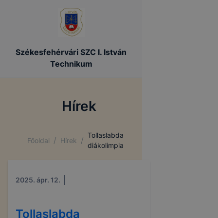
Székesfehérvári SZC I. István
Technikum
Hírek
Tollaslabda
/
/
Főoldal
Hírek
diákolimpia
2025. ápr. 12.
Tollaslabda