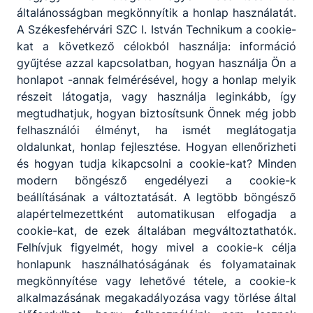
általánosságban megkönnyítik a honlap használatát.
A Székesfehérvári SZC I. István Technikum a cookie-
kat a következő célokból használja: információ
gyűjtése azzal kapcsolatban, hogyan használja Ön a
honlapot -annak felmérésével, hogy a honlap melyik
Változatos testnevelésórák az I.
részeit látogatja, vagy használja leginkább, így
Istvánban
megtudhatjuk, hogyan biztosítsunk Önnek még jobb
felhasználói élményt, ha ismét meglátogatja
Iskolánk számára fontos, hogy
oldalunkat, honlap fejlesztése. Hogyan ellenőrizheti
diákjainkat egészséges életmódra
és hogyan tudja kikapcsolni a cookie-kat? Minden
nevelje, ezért testnevelő oktatóink
modern böngésző engedélyezi a cookie-k
segítségével a Cutler Gym
beállításának a változtatását. A legtöbb böngésző
edzőteremben tartott órák mellé
bekerültek a 10. évfolyam és a nyelvi
2025. dec. 14.
alapértelmezettként automatikusan elfogadja a
előkészítő évfolyam számára olyan
cookie-kat, de ezek általában megváltoztathatók.
programok, mint túrázás a Velencei-
Felhívjuk figyelmét, hogy mivel a cookie-k célja
hegységben és a Vértesben,
honlapunk használhatóságának és folyamatainak
kerékpártúra a Velencei-tó körül.
megkönnyítése vagy lehetővé tétele, a cookie-k
alkalmazásának megakadályozása vagy törlése által