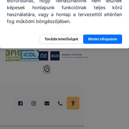
előfordulhat, hogy felhasználóink nem lesznek
Partnereink
képesek honlapunk funkcióinak teljes körű
használatára, vagy a honlap a tervezettől eltérően
fog működni böngészőjében.
További lehetőségek
Mindet elfogadom