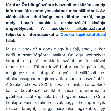
tárol az Ön böngészésre használt eszközén, amely
információk személyes adatnak minősülhetnek. Az
alábbiakban lehetősége van dönteni arról, hogy
mely típusú cookie-k alkalmazását kívánja
engedélyezni. A cookie-k alkalmazásáról
teljeskörű információkat a
Cookie tájékoztatóban
talál.
Mi az a cookie? A cookie egy kis fájl, amely akkor
kerül a számítógépre, amikor Ön egy webhelyet
látogat meg. A cookie-k számtalan funkcióval
rendelkeznek. Többek között információt gyűjtenek,
megjegyzik a látogató egyéni beállításait és
általánosságban megkönnyítik a honlap használatát.
A Székesfehérvári SZC I. István Technikum a cookie-
kat a következő célokból használja: információ
gyűjtése azzal kapcsolatban, hogyan használja Ön a
honlapot -annak felmérésével, hogy a honlap melyik
részeit látogatja, vagy használja leginkább, így