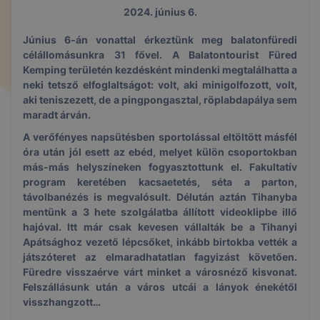
2024. június 6.
Június 6-án vonattal érkeztünk meg balatonfüredi
célállomásunkra 31 fővel. A Balatontourist Füred
Kemping területén kezdésként mindenki megtalálhatta a
neki tetsző elfoglaltságot: volt, aki minigolfozott, volt,
aki teniszezett, de a pingpongasztal, röplabdapálya sem
maradt árván.
A verőfényes napsütésben sportolással eltöltött másfél
óra után jól esett az ebéd, melyet külön csoportokban
más-más helyszíneken fogyasztottunk el. Fakultatív
program keretében kacsaetetés, séta a parton,
távolbanézés is megvalósult. Délután aztán Tihanyba
mentünk a 3 hete szolgálatba állított videoklipbe illő
hajóval. Itt már csak kevesen vállalták be a Tihanyi
Apátsághoz vezető lépcsőket, inkább birtokba vették a
játszóteret az elmaradhatatlan fagyizást követően.
Füredre visszaérve várt minket a városnéző kisvonat.
Felszállásunk után a város utcái a lányok énekétől
visszhangzott…