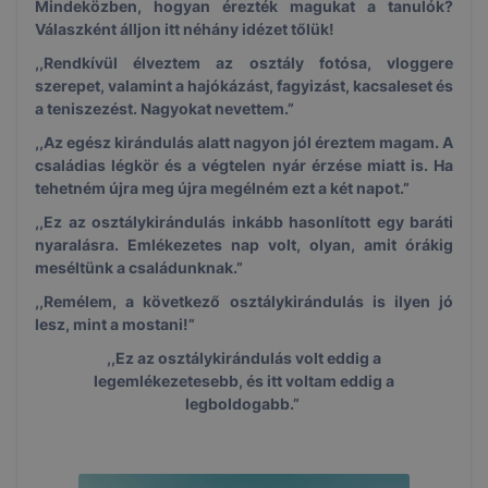
Mindeközben, hogyan érezték magukat a tanulók?
Válaszként álljon itt néhány idézet tőlük!
,,Rendkívül élveztem az osztály fotósa, vloggere
szerepet, valamint a hajókázást, fagyizást, kacsaleset és
a teniszezést. Nagyokat nevettem.”
,,Az egész kirándulás alatt nagyon jól éreztem magam. A
családias légkör és a végtelen nyár érzése miatt is. Ha
tehetném újra meg újra megélném ezt a két napot.”
,,Ez az osztálykirándulás inkább hasonlított egy baráti
nyaralásra. Emlékezetes nap volt, olyan, amit órákig
meséltünk a családunknak.”
,,Remélem, a következő osztálykirándulás is ilyen jó
lesz, mint a mostani!”
,,Ez az osztálykirándulás volt eddig a
legemlékezetesebb, és itt voltam eddig a
legboldogabb.”