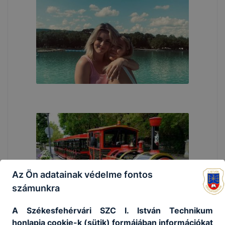
Az Ön adatainak védelme fontos
számunkra
A Székesfehérvári SZC I. István Technikum
honlapja cookie-k (sütik) formájában információkat