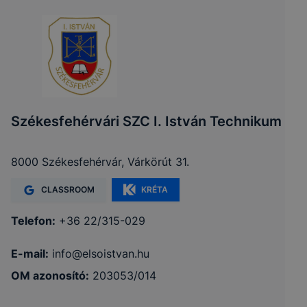
Székesfehérvári SZC I. István Technikum
8000 Székesfehérvár, Várkörút 31.
CLASSROOM
KRÉTA
Telefon:
+36 22/315-029
E-mail:
info@elsoistvan.hu
OM azonosító:
203053/014