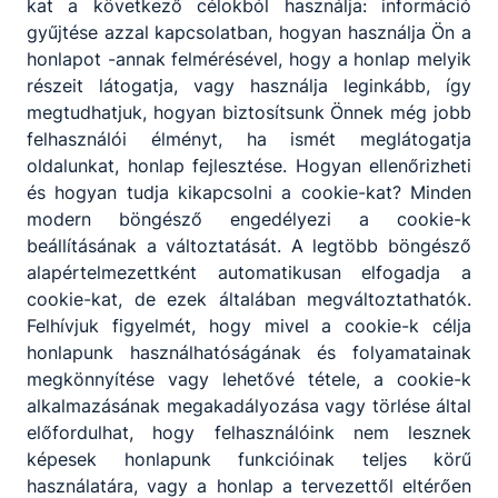
kat a következő célokból használja: információ
gyűjtése azzal kapcsolatban, hogyan használja Ön a
honlapot -annak felmérésével, hogy a honlap melyik
részeit látogatja, vagy használja leginkább, így
megtudhatjuk, hogyan biztosítsunk Önnek még jobb
felhasználói élményt, ha ismét meglátogatja
oldalunkat, honlap fejlesztése. Hogyan ellenőrizheti
és hogyan tudja kikapcsolni a cookie-kat? Minden
modern böngésző engedélyezi a cookie-k
beállításának a változtatását. A legtöbb böngésző
alapértelmezettként automatikusan elfogadja a
cookie-kat, de ezek általában megváltoztathatók.
Felhívjuk figyelmét, hogy mivel a cookie-k célja
honlapunk használhatóságának és folyamatainak
megkönnyítése vagy lehetővé tétele, a cookie-k
Megosztás
alkalmazásának megakadályozása vagy törlése által
előfordulhat, hogy felhasználóink nem lesznek
képesek honlapunk funkcióinak teljes körű
használatára, vagy a honlap a tervezettől eltérően