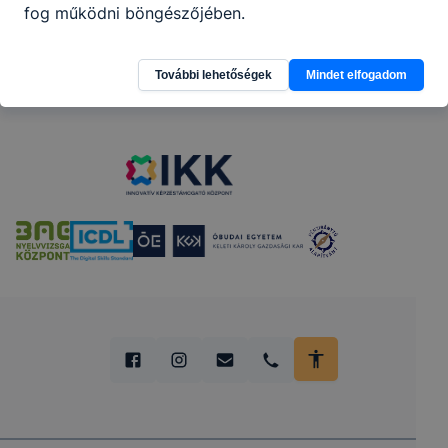
fog működni böngészőjében.
Partnereink
További lehetőségek
Mindet elfogadom