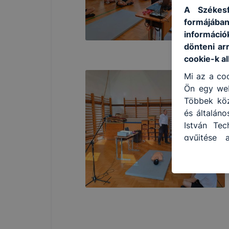
A Székesf
formájában
információ
dönteni ar
cookie-k a
Mi az a coo
Ön egy web
Többek közö
és általáno
István Tec
gyűjtése 
felméréséve
így megtud
ismét meglá
tudja kika
beállítás
automatiku
Felhívjuk f