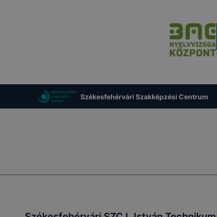
Székesfehérvári Szakképzési Centrum
Székesfehérvári SZC I. István Technikum