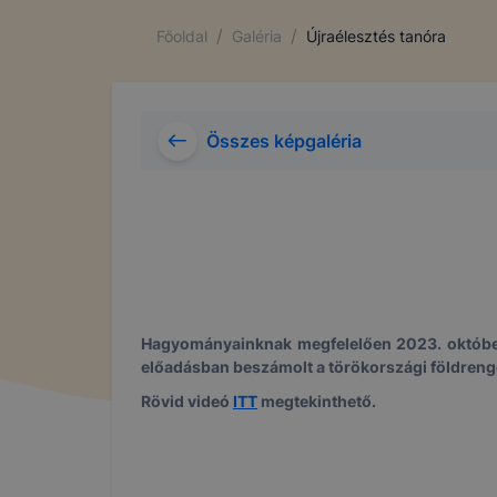
/
/
Főoldal
Galéria
Újraélesztés tanóra
Összes képgaléria
Hagyományainknak megfelelően 2023. októb
előadásban beszámolt a törökországi földrengé
Rövid videó
ITT
megtekinthető.