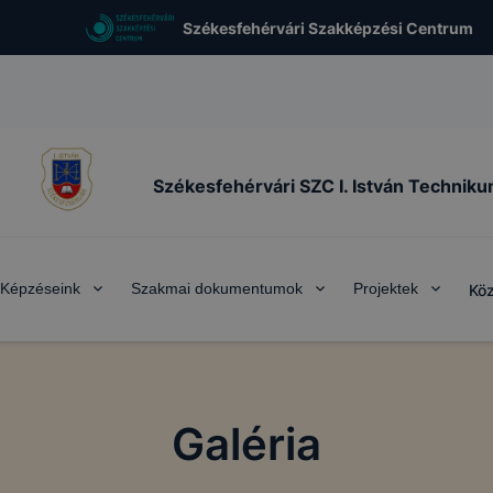
Székesfehérvári Szakképzési Centrum
Székesfehérvári SZC I. István Technik
Képzéseink
Szakmai dokumentumok
Projektek
Köz
Galéria