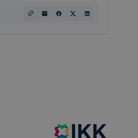
almazásának
nálóink nem
y a honlap a