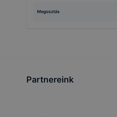
folyamatai
megakadály
Megosztás
lesznek kép
tervezettől
Partnereink