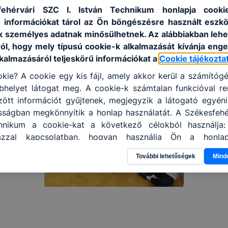
ehérvári SZC I. István Technikum honlapja cookie
 információkat tárol az Ön böngészésre használt eszk
k személyes adatnak minősülhetnek. Az alábbiakban leh
ról, hogy mely típusú cookie-k alkalmazását kívánja enge
lkalmazásáról teljeskörű információkat a
Cookie tájékozta
kie? A cookie egy kis fájl, amely akkor kerül a számítóg
helyet látogat meg. A cookie-k számtalan funkcióval re
tt információt gyűjtenek, megjegyzik a látogató egyéni b
sságban megkönnyítik a honlap használatát. A Székesfehér
hnikum a cookie-kat a következő célokból használja:
azzal kapcsolatban, hogyan használja Ön a honla
l, hogy a honlap melyik részeit látogatja, vagy használj
További lehetőségek
Mind
hatjuk, hogyan biztosítsunk Önnek még jobb felhasználói 
togatja oldalunkat, honlap fejlesztése. Hogyan ellenőrizhe
pcsolni a cookie-kat? Minden modern böngésző engedélyezi
ának a változtatását. A legtöbb böngésző alapértel
san elfogadja a cookie-kat, de ezek általában megvált
igyelmét, hogy mivel a cookie-k célja honlapunk használha