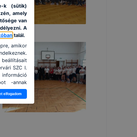
-k (sütik)
özén, amely
etősége van
délyezni. A
tóban
talál.
épre, amikor
ndelkeznek.
eállításait
vári SZC I.
 információ
pot -annak
a leginkább,
et elfogadom
élményt, ha
ti és hogyan
 a cookie-k
mezettként
oztathatók.
tóságának és