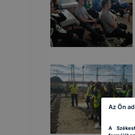
Az Ön ad
A Székesf