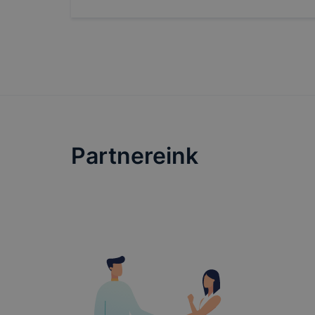
lesznek kép
tervezettől
Partnereink