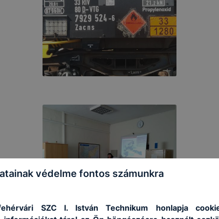
atainak védelme fontos számunkra
ehérvári SZC I. István Technikum honlapja cookie