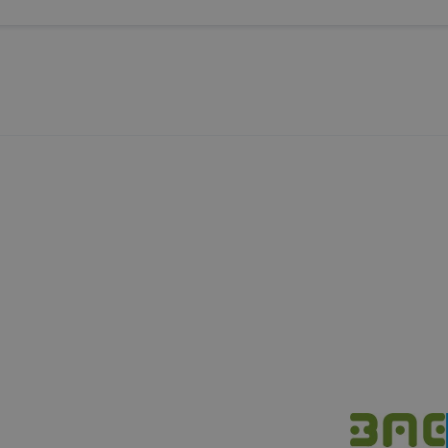
esek honlapunk funkcióinak teljes körű használatára, vag
 eltérően fog működni böngészőjében.