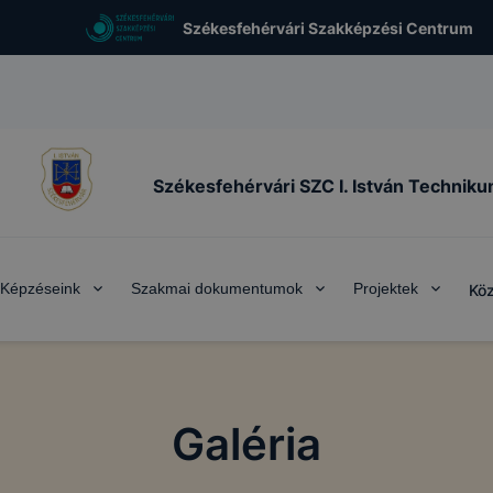
Székesfehérvári Szakképzési Centrum
Székesfehérvári SZC I. István Technik
Képzéseink
Szakmai dokumentumok
Projektek
Köz
Galéria