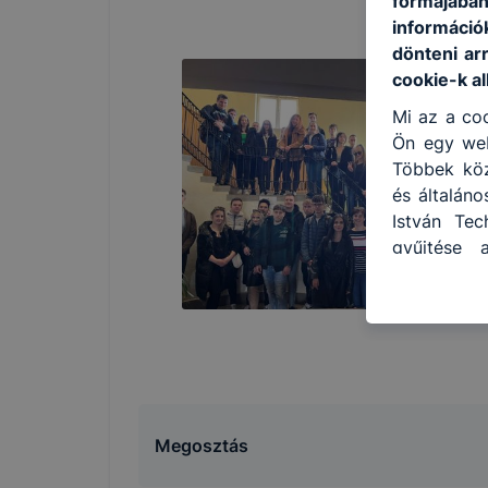
formájában
információ
dönteni ar
cookie-k a
Mi az a coo
Ön egy web
Többek közö
és általáno
István Tec
gyűjtése 
felméréséve
így megtud
ismét meglá
tudja kika
beállítás
automatiku
Felhívjuk f
Megosztás
folyamatai
megakadály