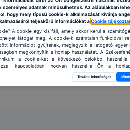
 információkat tárol az Ön böngészésre használt eszk
k személyes adatnak minősülhetnek. Az alábbiakban leh
ról, hogy mely típusú cookie-k alkalmazását kívánja enge
lkalmazásáról teljeskörű információkat a
Cookie tájékozta
kie? A cookie egy kis fájl, amely akkor kerül a számítóg
helyet látogat meg. A cookie-k számtalan funkcióval re
tt információt gyűjtenek, megjegyzik a látogató egyéni b
sságban megkönnyítik a honlap használatát. A Székesfehér
hnikum a cookie-kat a következő célokból használja:
azzal kapcsolatban, hogyan használja Ön a honla
l, hogy a honlap melyik részeit látogatja, vagy használj
További lehetőségek
Mind
hatjuk, hogyan biztosítsunk Önnek még jobb felhasználói 
togatja oldalunkat, honlap fejlesztése. Hogyan ellenőrizhe
pcsolni a cookie-kat? Minden modern böngésző engedélyezi
ának a változtatását. A legtöbb böngésző alapértel
san elfogadja a cookie-kat, de ezek általában megvált
igyelmét, hogy mivel a cookie-k célja honlapunk használha
nak megkönnyítése vagy lehetővé tétele, a cookie-k alk
ozása vagy törlése által előfordulhat, hogy felhasz