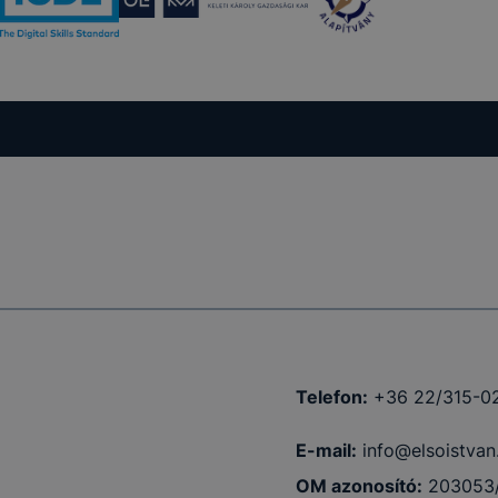
Telefon:
+36 22/315-0
E-mail:
info@elsoistvan
OM azonosító:
203053