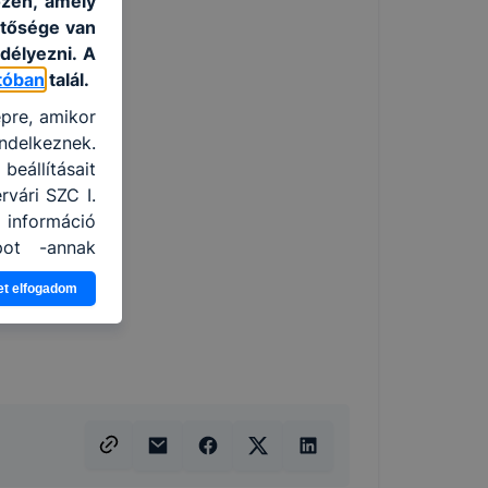
özén, amely
etősége van
délyezni. A
tóban
talál.
épre, amikor
ndelkeznek.
eállításait
vári SZC I.
 információ
pot -annak
a leginkább,
et elfogadom
élményt, ha
ti és hogyan
 a cookie-k
mezettként
oztathatók.
tóságának és
almazásának
nálóink nem